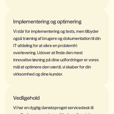
Implementering og optimering
Vi står for implementering og tests,
men
tilbyder
også træning af brugere og
dokumentation
til din
IT-afdeling for at sikre en problemfri
o
verlevering
.
Udover a
t finde den mest
innovative løsning på dine udfordringer
er v
ores
mål at optimere den værdi, vi skaber for din
virksomhed og dine kunder.
Vedligehold
Vi har en dygtig dansksproget
servicedesk
til