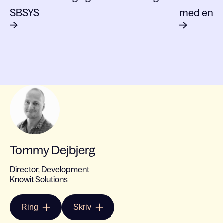
SBSYS
med en sk
Tommy Dejbjerg
Director, Development
Knowit Solutions
Ring
Skriv