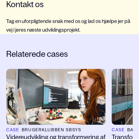
Kontakt os
Tag en uforpligtende snak med os og lad os hjælpe jer på
vej i jeres næste udviklingsprojekt.
Relaterede cases
Slide 1 of 4
CASE
BRUGERKLUBBEN SBSYS
CASE
BAN
Videreudvikling og transformering af
Transforma