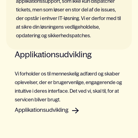
applikationssupport, som ikke kun
dispatcher
tickets
, men som løser en stor del af de issues,
der opstår i enhver IT-løsning
. Vi er derfor med til
at sikre
din
løsningens
vedligeholdelse,
opdatering
og sikkerhedspatches.
Applikationsudvikling
Vi forholder os til menneskelig adfærd og skaber
oplevelser, der er brugervenlige, engagerende og
intuitive i deres interface. Det ved vi, skal til, for at
servicen bliver brugt.
Applikationsudvikling