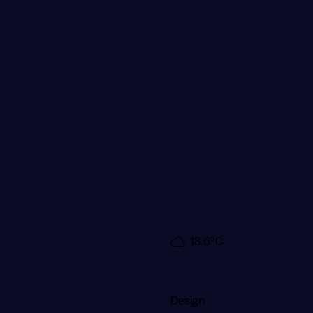
18.6ºC
7.8
m/s
19:15
Design