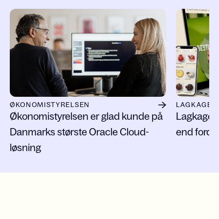
Slide 1 of 9
ØKONOMISTYRELSEN
LAGKAGEH
Økonomistyrelsen er glad kunde på
Lagkageh
Danmarks største Oracle Cloud-
end fordo
løsning