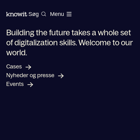
Til Knowits hjemmeside
Søg
Menu
Building the future takes a whole set
of digitalization skills. Welcome to our
world.
Shaping a new future for your business
Cases
Nyheder og presse
Events