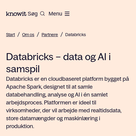
Til Knowits hjemmeside
Søg
Menu
/
/
/
Start
Om os
Partnere
Databricks
Databricks – data og AI i
samspil
Databricks er en cloudbaseret platform bygget på
Apache Spark, designet til at samle
databehandling, analyse og AI i én samlet
arbejdsproces. Platformen er ideel til
virksomheder, der vil arbejde med realtidsdata,
store datamængder og maskinlæring i
produktion.