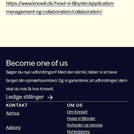
https://www.knowit.dk/hvad-vi-tilbyder/application-
management-og-collaboration/collaboration/
Become one of us
Søger du nye udfordringer? Med den kliché, håber vi at have
fanget din opmærksomhed. Og vi garanterer, at udfordringer, dem
skal du nok få hos Knowit.
Ledige stillinger
KONTAKT
OM OS
Om Knowit
Aarhus
Hvad vi tilbyder
Nyheder og presse
Aalborg
Nyhedsbrev