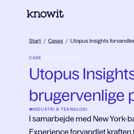
Til Knowits hjemmeside
Start
/
Cases
/
Utopus Insights forvandler
CASE
UTOPUS INSIGHTS
Utopus Insights
brugervenlige 
INDUSTRI & TEKNOLOGI
I samarbejde med New York-ba
Experience forvandlet kraften