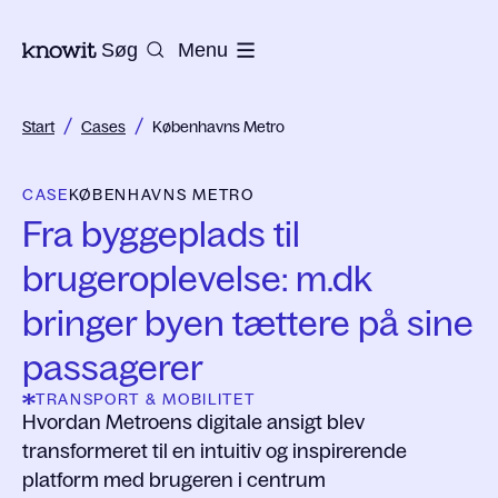
Til Knowits hjemmeside
Søg
Menu
/
/
Start
Cases
Københavns Metro
CASE
KØBENHAVNS METRO
Fra byggeplads til
brugeroplevelse: m.dk
bringer byen tættere på sine
passagerer
TRANSPORT & MOBILITET
Hvordan Metroens digitale ansigt blev
transformeret til en intuitiv og inspirerende
platform med brugeren i centrum