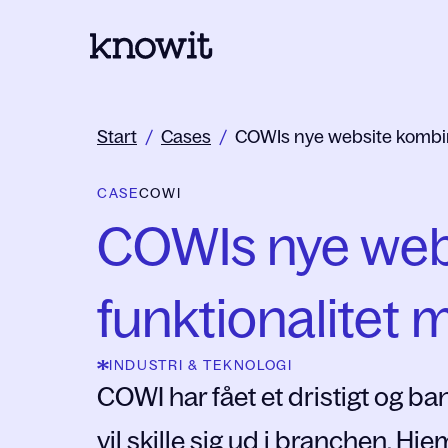
Til Knowits hjemmeside
Start
/
Cases
/
COWIs nye website kombine
CASE
COWI
COWIs nye webs
funktionalitet 
INDUSTRI & TEKNOLOGI
COWI har fået et dristigt og b
vil skille sig ud i branchen. Hj