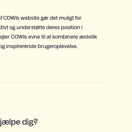
af COWIs website gør det muligt for
vt og understøtte deres position i
jler COWIs evne til at kombinere æstetik
 og inspirerende brugeroplevelse.
hjælpe dig?