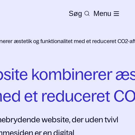
Søg
Menu
rer æstetik og funktionalitet med et reduceret CO2-af
ite kombinerer æs
med et reduceret CO
anebrydende website, der uden tvivl
emmesiden er en digital