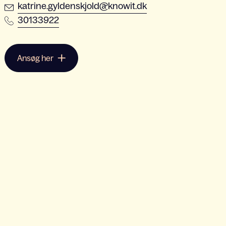
katrine.gyldenskjold@knowit.dk
30133922
Ansøg her